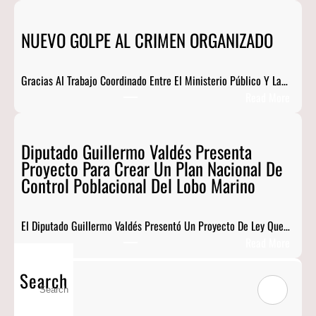
D
I
NUEVO GOLPE AL CRIMEN ORGANIZADO
P
U
T
Gracias Al Trabajo Coordinado Entre El Ministerio Público Y La…
A
:
Read More
D
N
O
U
G
Diputado Guillermo Valdés Presenta
E
U
Proyecto Para Crear Un Plan Nacional De
V
I
Control Poblacional Del Lobo Marino
O
L
G
L
O
E
El Diputado Guillermo Valdés Presentó Un Proyecto De Ley Que…
L
R
:
Read More
P
M
D
E
O
Search
I
S
A
V
P
E
L
A
U