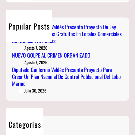
A
C
L
T
R
R
D
A
C
I
É
D
H
M
Popular Posts
S
O
Diputado Guillermo Valdés Presenta Proyecto De Ley
E
P
Para Garantizar Baños Gratuitos En Locales Comerciales
G
N
R
De Atención Al Público
U
O
E
I
Agosto 7, 2026
R
S
NUEVO GOLPE AL CRIMEN ORGANIZADO
L
G
E
L
Agosto 7, 2026
A
N
Diputado Guillermo Valdés Presenta Proyecto Para
E
N
T
Crear Un Plan Nacional De Control Poblacional Del Lobo
R
I
A
Marino
M
Z
P
Julio 30, 2026
O
A
R
V
D
O
A
O
Y
L
E
D
Categories
C
É
Blog
T
S