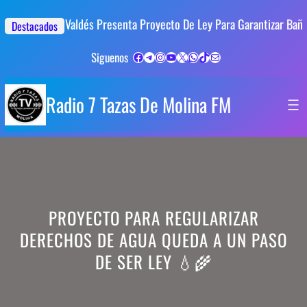
Saltar
Al
Guillermo Valdés Presenta Proyecto De Ley Para Garantizar Baños Gr
Destacados
Contenido
Facebook
Telegram
Instagram
YouTube
X
WhatsApp
TikTok
Mail
Siguenos
Radio 7 Tazas De Molina FM
PROYECTO PARA REGULARIZAR
DERECHOS DE AGUA QUEDA A UN PASO
DE SER LEY 💧🌾